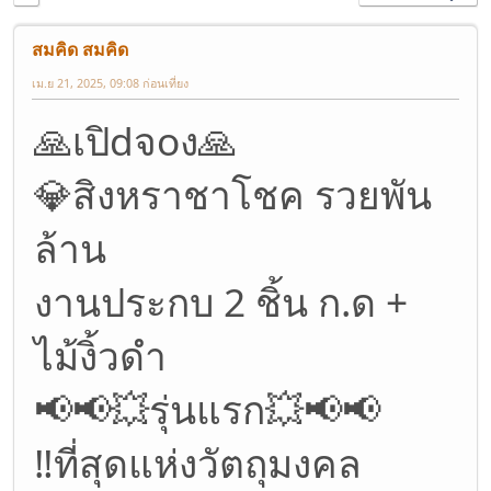
สมคิด สมคิด
เม.ย 21, 2025, 09:08 ก่อนเที่ยง
🙏เปิdจoง🙏
💎สิงหราชาโชค รวยพัน
ล้าน
งานประกบ 2 ชิ้น ก.ด +
ไม้งิ้วดำ
📢📢💥รุ่นแรก💥📢📢
‼️ที่สุดแห่งวัตถุมงคล