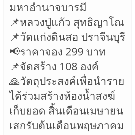
มหาอำนาจบารมี
📌หลวงปู่แกัว สุทธิญาโณ
📌วัดแก่งดินสอ ปราจีนบุรี
📢ราคาจอง 299 บาท
📌จัดสร้าง 108 องค์
🙏วัตถุประสงค์เพื่อนำราย
ได้ร่วมสร้างห้องน้ำสงฆ์
เก็บยอด สิ้นเดือนเมษายน
เสกรับต้นเดือนพฤษภาคม