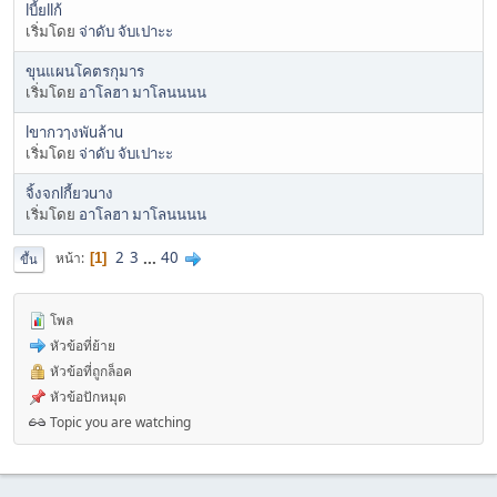
lบี้ยllก้
เริ่มโดย
จ่าดับ จับเปาะะ
ขุนแผนโคตรกุมาร
เริ่มโดย
อาโลฮา มาโลนนนน
lขากวๅงพัuล้าu
เริ่มโดย
จ่าดับ จับเปาะะ
จิ้งจกlกี้ยวuาง
เริ่มโดย
อาโลฮา มาโลนนนน
2
3
...
40
หน้า
1
ขึ้น
โพล
หัวข้อที่ย้าย
หัวข้อที่ถูกล็อค
หัวข้อปักหมุด
Topic you are watching