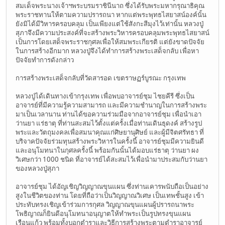
สมเด็จพระนางเจ้าฯพระบรมราชินีนาถ ซึ่งได้รับพระมหากรุณาธิคุณ
พระราชทานให้ตามความปรารถนา หากแต่พระพุทธไสยาสน์องค์นั้น
ยังมิได้มีวิหารครอบคลุม เป็นเพียงแต่ใช้สังกะสีมุงไว้เท่านั้น หลวงปู่
สุภาจึงมีความประสงค์ที่จะสร้างพระวิหารครอบคลุมพระพุทธไสยาสน์
เป็นการโดยเสด็จพระราชกุศลเพื่อให้สมพระเกียรติ แต่ยังขาดปัจจัย
ในการสร้างอีกมาก หลวงปู่จึงได้ทำการสร้างพระเสด็จกลับ เพื่อหา
ปัจจัยทำการดังกล่าว
การสร้างพระเสด็จกลับที่วัดสารอด เขตราษฏร์บูรณะ กรุงเทพ
หลวงปู่ได้เดินทางเข้ากรุงเทพ เพื่อพบอาจารย์ชุม ไชยคีรี ซึ่งเป็น
อาจารย์ที่มีความรู้ความสามารถ และมีความชำนาญในการสร้างพระ
มาเป็นเวลานาน ท่านได้ขอความร่วมมือจากอาจารย์ชุม เพื่อนำเอา
ว่านยา แร่ธาตุ ที่ท่านสะสมไว้ตั้งแต่ครั้งเมื่อท่านเดินธุดงค์ สร้างรูป
พระและวัตถุมงคลเพื่อสมนาคุณแก่ศิษยานุศิษย์ และผู้มีจิตศรัทธา ที่
บริจาคปัจจัยร่วมทุนสร้างพระวิหารในครั้งนี้ อาจารย์ชุมมีความยินดี
และอนุโมทนาในกุศลครั้งนี้ พร้อมกันนั้นได้มอบแร่ธาตุ ว่านยา ผง
วิเศษกว่า 1000 ชนิด ที่อาจารย์ได้สะสมไว้เพื่อนำมาประสมกับว่านยา
ของหลวงปู่สุภา
อาจารย์ชุม ได้อัญเชิญวิญญาณขุนแผน ซึ่งท่านเคารพนับถือเป็นอย่าง
สูงในชีวิตของท่าน โดยที่ถือว่าเป็นวิญญาณวิเศษ เป็นเทพชั้นสูง เข้า
ประทับทรงเชิญเข้าร่วมการกุศล วิญญาณขุนแผนผู้ปรารถนาพระ
โพธิญาณก็ยินดีอนุโมทนาอนุญาตให้ทำพระเป็นรูปทรงขุนแผน
เรือนแก้ว พร้อมทั้งบอกตำราและวิธีการสร้างพระตามตำราอาจารย์