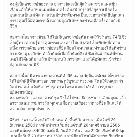
คง ผู้เป็นอาจารย์ของท่าน อาจารย์คงเป็นผู้สร้างพระขุนแผนซุ้ม
เรือนแก้วให้แก่ขุนแผนตั้งแต่ครั้งต้นสมัยกรุงศรีอยุธยาเมื่อครั้ง
ขุนแผนเป็นแม่ทัพ ท่านรับเข้าประทับทรงเป็นประธานทำพิธีปลุกเสก
บรรจุคุณให้มีคุณครบถ้วนตามคุณวิเศษของท่านเมื่อครั้งท่านยังมี
ชีวิต
ต่อจากนั้นอาจารย์ชุม ได้ไปเชิญอาจารย์อุทัย ดุจศรีวัชร์ อายุ 74 ปี ซึ่ง
เป็นผู้ทรงความรู้ทางคุณพระและทางไสยศาสตร์เป็นพิเศษอีกท่าน
หนึ่งมาร่วมด้วย อาจารย์อุทัยก็ยินดีอนุโมทนาและท่านยังได้อุทิศว่าน
ยา แร่ธาตุ ผงวิเศษ ทำผ้ายันต์เสือ ผ้ายันต์สิงห์ ซึ่งเป็นผ้ายันต์ที่ท่าน
เคยใช้ได้ผลดีมาแล้วเข้าสมทบในการกุศล และได้อุทิศตัวเข้าร่วม
ปลุกเสกตลอดพิธี
ต่อจากนั้นก็พิจารณาหาสถานที่ทำพิธี เฒ่าแก่ยู่ลิ้น แซ่เฮง ได้ขอร้อง
ให้ไปทำพิธีที่วัดสารอด เขตราษฏร์บูรณะ กรุงเทพ โดยให้เหตุผลว่า
วัดสารอดเป็นวัดที่เก่าชำรุดทรุดโทรม และกำลังทำการบูรณะ
ปฏิสังขรณ์อยู่
หลวงพ่อสุภา และอาจารย์ชุม จึงได้ไปพบอธิการชนาง เอี่ยมอุดม เจ้า
อาวาสและกรรมการวัด ทุกคนเมื่อทราบเรื่องราวต่างก็ยินดีและให้
ความสะดวกทุกประการ
พิธีสร้างพระเสด็จกลับจึงกำหนดทำขึ้นที่วัดสารอด เมื่อวันที่ 24
ธันวาคม 2506 การพิมพ์พระเริ่มตั้งแต่วันที่ 20 พฤศจิกายน 2506
และพิมพ์ครบ 84000 องค์เมื่อวันที่ 22 ธันวาคม 2506 เริ่มทำพิธีปลุก
เสกเมื่อวันที่ 23 ธันวาคม 2506 และพิธีสมโภชได้ทำเสร็จเรียบร้อย