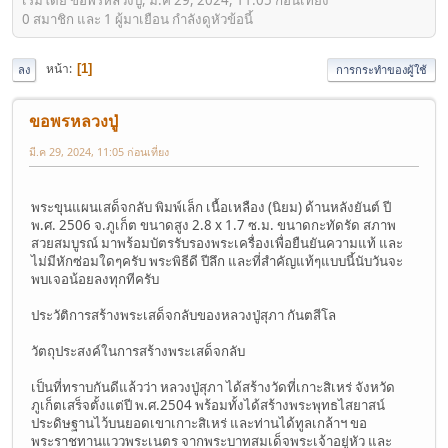
0 สมาชิก และ 1 ผู้มาเยือน กำลังดูหัวข้อนี้
หน้า
1
ลง
การกระทำของผู้ใช้
ขอพรหลวงปู่
มี.ค 29, 2024, 11:05 ก่อนเที่ยง
พระขุนแผนเสด็จกลับ พิมพ์เล็ก เนื้อเหลือง (นิยม) ด้านหลังยันต์ ปี
พ.ศ. 2506 จ.ภูเก็ต ขนาดสูง 2.8 x 1.7 ซ.ม. ขนาดกะทัดรัด สภาพ
สวยสมบูรณ์ มาพร้อมบัตรรับรองพระเครื่องเพื่อยืนยันความแท้ และ
ไม่มีหักซ่อมใดๆครับ พระพิธีดี ปีลึก และที่สำคัญแท้ๆแบบนี้นับวันจะ
พบเจอน้อยลงทุกทีครับ
ประวัติการสร้างพระเสด็จกลับของหลวงปู่สุภา กันตสีโล
วัตถุประสงค์ในการสร้างพระเสด็จกลับ
เป็นที่ทราบกันดีแล้วว่า หลวงปู่สุภา ได้สร้างวัดที่เกาะสิเหร่ จังหวัด
ภูเก็ตเสร็จตั้งแต่ปี พ.ศ.2504 พร้อมทั้งได้สร้างพระพุทธไสยาสน์
ประดิษฐานไว้บนยอดเขาเกาะสิเหร่ และท่านได้ทูลเกล้าฯ ขอ
พระราชทานแววพระเนตร จากพระบาทสมเด็จพระเจ้าอยู่หัว และ