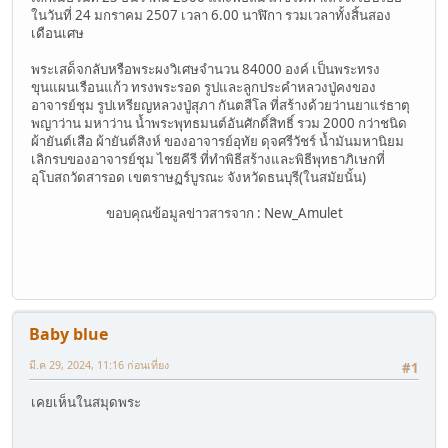
ในวันที่ 24 มกราคม 2507 เวลา 6.00 นาฬิกา รวมเวลาทั้งสิ้นสอง
เดือนเศษ
พระเสด็จกลับหรือพระผงวิเศษจำนวน 84000 องค์ เป็นพระทรง
ขุนแผนเรือนแก้ว ทรงพระรอด รูปและลูกประคำหลวงปู่คงของ
อาจารย์ชุม รูปเหรียญหลวงปู่สุภา กันตสีโล ที่สร้างด้วยว่านยาแร่ธาตุ
พญาว่าน มหาว่าน น้ำพระพุทธมนต์อันศักดิ์สิทธิ์ รวม 2000 กว่าชนิด
ผ้ายันต์เสือ ผ้ายันต์สิงห์ ของอาจารย์อุทัย ดุจศรีวัชร์ น้ำมันมหานิยม
เลิกรบของอาจารย์ชุม ไชยคีรี ที่ทำพิธีสร้างและพิธีพุทธาภิเษกที่
อุโบสถวัดสารอด เขตราษฏร์บูรณะ จังหวัดธนบุรี(ในสมัยนั้น)
ขอบคุณข้อมูลข่าวสารจาก : New_Amulet
Baby blue
มี.ค 29, 2024, 11:16 ก่อนเที่ยง
#1
เคยเห็นในสมุดพระ