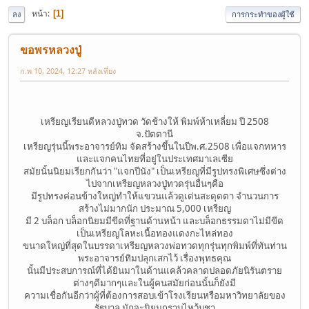
หน้า
1
ลง
การกระทำของผู้ใช้
ขอพรหลวงปู่
ก.พ 10, 2024, 12:27 หลังเที่ยง
เหรียญเรียนดีหลวงปู่ทวด วัดช้างให้ พิมพ์ห้าเหลี่ยม ปี 2508
จ.ปัตตานี
เหรียญรุ่นนี้พระอาจารย์ทิม จัดสร้างขึ้นในปีพ.ศ.2508 เพื่อแจกทหาร
และแจกคนไทยที่อยู่ในประเทศมาเลเซีย
สมัยนั้นนิยมเรียกกันว่า "แจกปีนัง" เป็นเหรียญที่มีรูปทรงพิเศษซึ่งต่าง
ไปจากเหรียญหลวงปู่ทวดรุ่นอื่นๆคือ
มีรูปทรงค่อนข้างใหญ่ทำให้แขวนแล้วดูเด่นสะดุดตา จำนวนการ
สร้างไม่มากนัก ประมาณ 5,000 เหรียญ
มี 2 บล็อก บล็อกนิยมมีขีดที่ฐานด้านหน้า และบล็อกธรรมดาไม่มีขีด
เป็นเหรียญโลหะเนื้อทองแดงกะไหล่ทอง
ขนาดใหญ่ที่สุดในบรรดาเหรียญหลวงพ่อทวดทุกรุ่นทุกพิมพ์ที่ทันท่าน
พระอาจารย์ทิมปลุกเสกไว้ เรื่องพุทธคุณ
นั้นมีประสบการณ์ที่ได้ยินมาในด้านแคล้วคลาดปลอดภัยนิรันตราย
ต่างๆดีมากๆและในผู้คนสมัยก่อนนั้นก็ยังมี
ความเชื่อกันอีกว่าผู้ที่ต้องการสอบเข้าโรงเรียนหรือมหาวิทยาลัยของ
รัฐบาล มักจะนิยมกราบไหว้บูชา