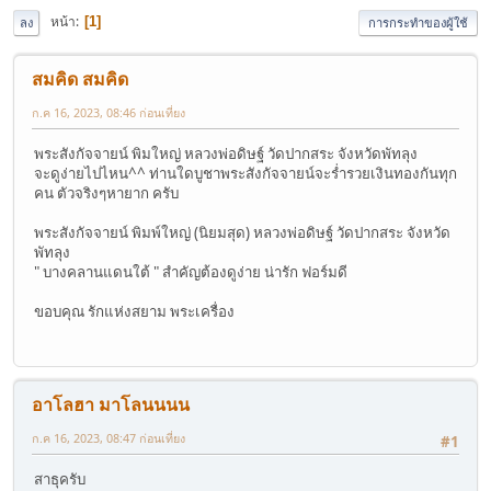
หน้า
1
ลง
การกระทำของผู้ใช้
สมคิด สมคิด
ก.ค 16, 2023, 08:46 ก่อนเที่ยง
พระสังกัจจายน์ พิมใหญ่ หลวงพ่อดิษฐ์ วัดปากสระ จังหวัดพัทลุง
จะดูง่ายไปไหน^^ ท่านใดบูชาพระสังกัจจายน์จะร่ำรวยเงินทองกันทุก
คน ตัวจริงๆหายาก ครับ
พระสังกัจจายน์ พิมพ์ใหญ่ (นิยมสุด) หลวงพ่อดิษฐ์ วัดปากสระ จังหวัด
พัทลุง
" บางคลานแดนใต้ " สำคัญต้องดูง่าย น่ารัก ฟอร์มดี
ขอบคุณ รักแห่งสยาม พระเครื่อง
อาโลฮา มาโลนนนน
ก.ค 16, 2023, 08:47 ก่อนเที่ยง
#1
สาธุครับ