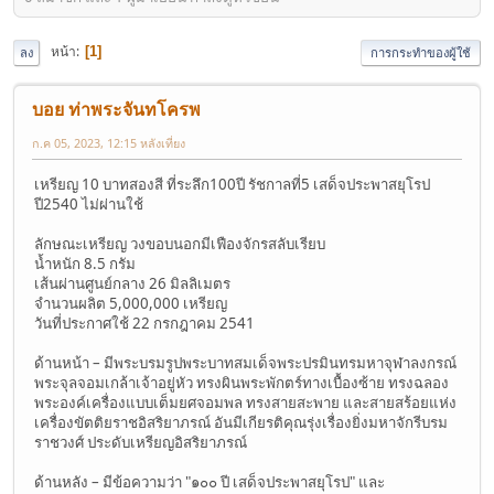
หน้า
1
ลง
การกระทำของผู้ใช้
บอย ท่าพระจันทโครพ
ก.ค 05, 2023, 12:15 หลังเที่ยง
เหรียญ 10 บาทสองสี ที่ระลึก100ปี รัชกาลที่5 เสด็จประพาสยุโรป
ปี2540 ไม่ผ่านใช้
ลักษณะเหรียญ วงขอบนอกมีเฟืองจักรสลับเรียบ
น้ำหนัก 8.5 กรัม
เส้นผ่านศูนย์กลาง 26 มิลลิเมตร
จำนวนผลิต 5,000,000 เหรียญ
วันที่ประกาศใช้ 22 กรกฎาคม 2541
ด้านหน้า – มีพระบรมรูปพระบาทสมเด็จพระปรมินทรมหาจุฬาลงกรณ์
พระจุลจอมเกล้าเจ้าอยู่หัว ทรงผินพระพักตร์ทางเบื้องซ้าย ทรงฉลอง
พระองค์เครื่องแบบเต็มยศจอมพล ทรงสายสะพาย และสายสร้อยแห่ง
เครื่องขัตติยราชอิสริยาภรณ์ อันมีเกียรติคุณรุ่งเรื่องยิ่งมหาจักรีบรม
ราชวงศ์ ประดับเหรียญอิสริยาภรณ์
ด้านหลัง – มีข้อความว่า "๑๐๐ ปี เสด็จประพาสยุโรป" และ