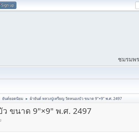
Sign up
ชมรมพระ
ยันต์ยอดนิยม
ผ้ายันต์ หลวงปู่เหรียญ วัดหนองบัว ขนาด 9"×9" พ.ศ. 2497
►
►
งบัว ขนาด 9"×9" พ.ศ. 2497
ง