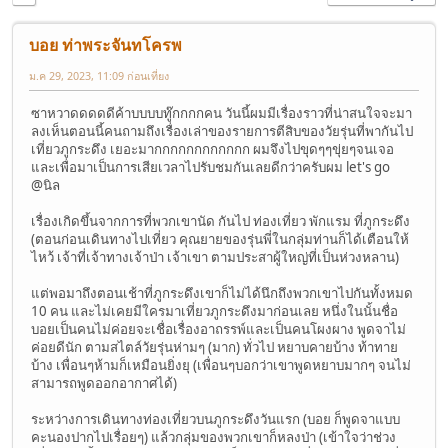
บอย ท่าพระจันทโครพ
ม.ค 29, 2023, 11:09 ก่อนเที่ยง
ซาหวาดดดดดีค้าบบบบทู๊กกกกคน วันนี้ผมมีเรื่องราวที่น่าสนใจจะมา
ลงเห็นตอนนี้คนถามถึงเรื่องเล่าของรายการตีสิบของวัยรุ่นที่พากันไป
เที่ยวภูกระดึง เยอะมากกกกกกกกกกกก ผมจึงไปขุดๆๆขุ่ยๆจนเจอ
และเพื่อมาเป็นการเสียเวลาไปรับชมกันเลยดีกว่าครับผม let's go
@นิล
เรื่องเกิดขึ้นจากการที่พวกเขานัด กันไป ท่องเที่ยว พักแรม ที่ภูกระดึง
(ตอนก่อนเดินทางไปเที่ยว คุณยายของรุ่นพี่ในกลุ่มท่านก็ได้เตือนให้
ไหว้ เจ้าที่เจ้าทางเจ้าป่า เจ้าเขา ตามประสาผู้ใหญ่ที่เป็นห่วงหลาน)
แต่พอมาถึงตอนเช้าที่ภูกระดึงเขาก็ไม่ได้นึกถึงพวกเขาไปกันทั้งหมด
10 คน และไม่เคยมีใครมาเที่ยวภูกระดึงมาก่อนเลย หนึ่งในนั้นชื่อ
บอยเป็นคนไม่ค่อยจะเชื่อเรื่องอาถรรพ์และเป็นคนโผงผาง พูดจาไม่
ค่อยดีนัก ตามสไตล์วัยรุ่นห่ามๆ (มาก) ทั่วไป หยาบคายบ้าง ท้าทาย
บ้าง เพื่อนๆห้ามก็เหมือนยิ่งยุ (เพื่อนๆบอกว่าเขาพูดหยาบมากๆ จนไม่
สามารถพูดออกอากาศได้)
ระหว่างการเดินทางท่องเที่ยวบนภูกระดึงวันแรก (บอย ก็พูดจาแบบ
คะนองปากไปเรื่อยๆ) แล้วกลุ่มของพวกเขาก็หลงป่า (เข้าใจว่าช่วง