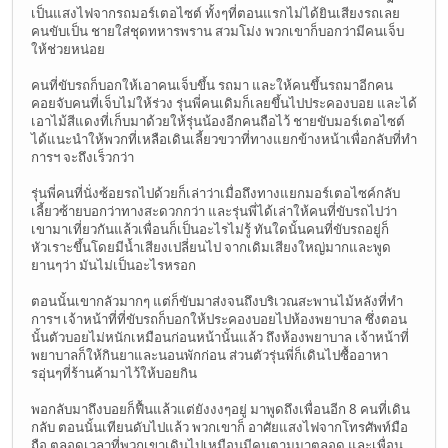
เป็นแสงไฟจากรถมอร์เตอไซต์ ทั้งๆที่ตอนแรกไม่ได้ยินเสียงรถเลย
คนขับเป็น ชายใส่ชุดทหารพราน สวมโม่ง พวกเขาก็บอกว่ามีคนเจ็บ
ให้ช่วยหน่อย
คนที่ขับรถก็บอกให้เอาคนเจ็บขึ้น รถมา และให้คนขึ้นรถมาอีกคน
คอยจับคนที่เจ็บไม่ให้ร่วง รุ่นพี่คนเดิมก็เลยขึ้นไปประคองบอย และได้
เอาไม้สีแดงที่เก็บมาด้วยให้รุ่นน้องอีกคนถือไว้ ชายขับมอร์เตอไซต์
ได้แนะนำให้พวกที่เหลือเดินเลี้ยวขวาที่ทางแยกข้างหน้าเพื่อกลับที่ทำ
การฯ จะถึงเร็วกว่า
รุ่นพี่คนที่นั่งซ้อยรถไปด้วยก็เล่าว่าเมื่อถึงทางแยกมอร์เตอไซค์กลับ
เลี้ยวซ้ายบอกว่าทางสะดวกกว่า และรุ่นพี่ได้เล่าให้คนที่ขับรถไปว่า
เขามาเที่ยวกันแล้วเพื่อนก็เป็นอะไรไม่รู้ ทันใดนั้นคนที่ขับรถอยู่ก็
หัวเราะขึ้นโดยมีน้ำเสียงเปลี่ยนไป จากเดิมเสียงใหญ่มากและพูด
ยานๆว่า มันไม่เป็นอะไรหรอก
ตอนนั้นเขากลัวมากๆ แต่ก็ขับมาส่งจนถึงบริเวณสะพานไม้หลังที่ทำ
การฯ เจ้าหน้าที่ที่ขับรถก็บอกให้ประคองบอยไปห้องพยาบาล ซึ่งตอน
นั้นตัวบอยไม่หนักเหมือนก่อนหน้านั้นแล้ว ถึงห้องพยาบาล เจ้าหน้าที่
พยาบาลก็ให้กินยาและนอนพักก่อน ส่วนตัวรุ่นพี่ก็เดินไปซื้ออาหา
รอุ่นๆที่ร้านค้ามาไว้ให้บอยกิน
พอกลับมาถึงบอยก็ฟื้นแล้วแต่ยังงงๆอยู่ มาพูดถึงเพื่อนอีก 8 คนที่เดิน
กลับ ตอนนั้นเทียนดับไปแล้ว พวกเขาก็ อาศัยแสงไฟจากโทรศัพท์มือ
ถือ ตลอดเวลาที่พวกเขาเดินไปเหมือนมีคนตามมาตลอด และเพื่อน