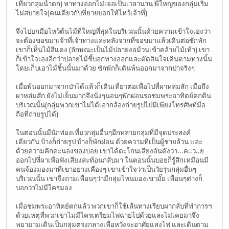
เที่ยวกลุ่มน้ำตก) หาทางออกไม่เจอเป็นเวลานาน พี่ใหญ่ของกลุ่มเริ่ม
ไม่สบายใจ(คนเดียวกับที่ยายบอกให้ไหว้เจ้าที่)
จึงไปยกมือไหว้ต้นไม้ที่ใหญ่ที่สุดในบริเวณนั้นด้วยความเข้าใจเองว่า
จะต้องขอขมาเจ้าที่เจ้าทางและหลังจากที่ขอขมาแล้วเดินต่อซักพัก
เขาก็เห็นไม้สีแดง (ลักษณะเป็นไม้ปลายงอม้วนเข้าคล้ายไม้เท้า) เขา
ก็เข้าใจเองอีกว่าปลายไม้ชี้บอกทางออกและตัดสินใจเดินตามทางนั้น
โดยเก็บเอาไม้ชิ้นนั้นมาด้วย ซักพักก็เดินพ้นออกมาจากป่าจริงๆ
เมื่อพ้นออกมาจากป่าได้แล้วก็เดินเที่ยวต่อเพื่อไปที่ผาหล่มสัก เมื่อถึง
ผาหล่มสัก ยังไม่เย็นมากจึงนั่งๆนอนๆพักผ่อนรอชมพระอาทิตย์ตกดิน
บริเวณนั้น(กลุ่มพวกเขาไม่ได้เอากล้องถ่ายรูปไปมีเพียงโทรศัพท์มือ
ถือที่ถ่ายรูปได้)
ในตอนนั้นมีนักท่องเที่ยวกลุ่มอื่นๆอีกหลายกลุ่มที่มีจุดประสงค์
เดียวกัน บ้างก็ถ่ายรูป บ้างก็พักผ่อน ด้วยความที่เป็นผู้ชายล้วน และ
ด้วยความคึกคะนองของบอย เขาได้ตะโกนเสียงอันดังว่า...ค..ว..ย
ออกไปที่ผาเพื่อฟังเสียงสะท้อนกลับมา ในตอนนั้นบอยก็รู้สึกเหมือนมี
คนจ้องมองมาที่เขาอย่างเคืองๆ เขาเข้าใจว่าเป็นวัยรุ่นกลุ่มอื่นๆ
บริเวณนั้น เขาจึงถามเพื่อนๆว่ามีกลุ่มไหนมองเขามั๊ย เพื่อนๆต่างก็
บอกว่าไม่มีใครมอง
เมื่อชมพระอาทิตย์ตกแล้ว พวกเขาก็ใช้เส้นทางเรียบผากลับที่ทำการฯ
ด้วยเหตุที่พวกเขาไม่มีใครเตรียมไฟฉายไปด้วยและไม่เคยมาจึง
พยายามเดินเป็นกลุ่มตรงกลางเพื่อหวังจะอาศัยแสงไฟ และเดินตาม