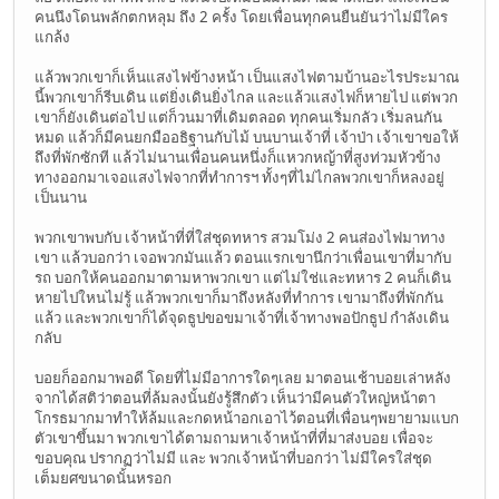
คนนึงโดนพลักตกหลุม ถึง 2 ครั้ง โดยเพื่อนทุกคนยืนยันว่าไม่มีใคร
แกล้ง
แล้วพวกเขาก็เห็นแสงไฟข้างหน้า เป็นแสงไฟตามบ้านอะไรประมาณ
นี้พวกเขาก็รีบเดิน แต่ยิ่งเดินยิ่งไกล และแล้วแสงไฟก็หายไป แต่พวก
เขาก็ยังเดินต่อไป แต่ก็วนมาที่เดิมตลอด ทุกคนเริ่มกลัว เริ่มลนกัน
หมด แล้วก็มีคนยกมืออธิฐานกับไม้ บนบานเจ้าที่ เจ้าป่า เจ้าเขาขอให้
ถึงที่พักซักที แล้วไม่นานเพื่อนคนหนึ่งก็แหวกหญ้าที่สูงท่วมหัวข้าง
ทางออกมาเจอแสงไฟจากที่ทำการฯ ทั้งๆที่ไม่ไกลพวกเขาก็หลงอยู่
เป็นนาน
พวกเขาพบกับ เจ้าหน้าที่ที่ใส่ชุดทหาร สวมโม่ง 2 คนส่องไฟมาทาง
เขา แล้วบอกว่า เจอพวกมันแล้ว ตอนแรกเขานึกว่าเพื่อนเขาที่มากับ
รถ บอกให้คนออกมาตามหาพวกเขา แต่ไม่ใช่และทหาร 2 คนก็เดิน
หายไปใหนไม่รู้ แล้วพวกเขาก็มาถึงหลังที่ทำการ เขามาถึงที่พักกัน
แล้ว และพวกเขาก็ได้จุดธูปขอขมาเจ้าที่เจ้าทางพอปักธูป กำลังเดิน
กลับ
บอยก็ออกมาพอดี โดยที่ไม่มีอาการใดๆเลย มาตอนเช้าบอยเล่าหลัง
จากได้สติว่าตอนที่ล้มลงนั้นยังรู้สึกตัว เห็นว่ามีคนตัวใหญ่หน้าตา
โกรธมากมาทำให้ล้มและกดหน้าอกเอาไว้ตอนที่เพื่อนๆพยายามแบก
ตัวเขาขึ้นมา พวกเขาได้ตามถามหาเจ้าหน้าที่ที่มาส่งบอย เพื่อจะ
ขอบคุณ ปรากฏว่าไม่มี และ พวกเจ้าหน้าที่บอกว่า ไม่มีใครใส่ชุด
เต็มยศขนาดนั้นหรอก