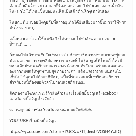
ไปเที่ยวภูกระดึง ว่าได้ฝันเห็นต้นไม้ใหญ่แผ่ กิ่งมาเหมือนมือกำลังไล่
ต้อนเด็กตัวเล็กๆอยู่ แม่บอยก็ร้องบอกว่าอย่าไปทำเลยสงสารเด็กมัน
ในฝันก็ไม่ได้เห็นเป็นบอยนะเห็นเป็นเด็กตัวเล็กๆเท่านั้นเอง
ในขณะที่แม่บอยนั่งคุยกับพี่สาวอยู่เกิดได้ยินเสียงแว่วขึ้นมาว่าให้พวก
มันไปขอขมากู
แล้วพวกเขาก็เล่าให้แม่ฟัง จึงได้พาบอยไปทำสังฆทาน และอาบ
น้ำมนต์.......
ก็จบลงไปแล้วนะครับกับเรื่องราวในตำนานที่หลายท่านอยากจะรู้ส่วน
ตัวผมเองอยากจะดูคลิปมากๆเลยนะแต่ก็ไม่รู้หาดูได้ที่ไหนถ้าใครมี
บอกแอ๊ดบ้างนะครับขอบคุณล่วงหน้าเลยแล้วกันนะครับผมและก่อน
จะจากกันขอให้ทุกท่านมีสุขภาพร่างกายแข็งแรงร่ำรวยเงินทองไม่
เจ็บไม่ไข้อุดมไปด้วยสติปัญญาเป็นที่รักของคนที่เรารักและรักเรา
สำหรับวันนี้ต้องขอตัวลาไปก่อนสวัสดีครับ🙏.
ติดต่องานโฆษณา & รีวิวสินค้า: เพจเรื่องผีขยี้ขวัญ หรืFacebook
แอดนิล ขยี้ขวัญ ดั้ยเล๊ยจ้า
ขออนุญาตฝากช่อง YouTube หน่อยนะจ๊ะ🙏🙏🙏
YOUTUBE เรื่องผี ขยี้ขวัญ :
https://-youtube.com/channel/UCXzuPITJdiasIFVOSN4YxBQ