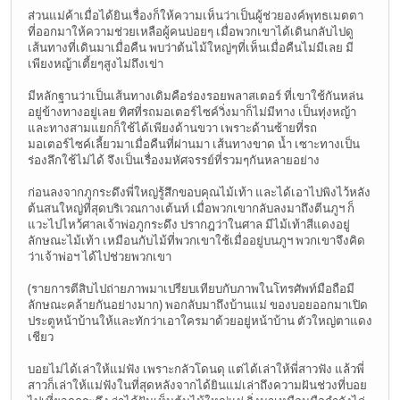
ส่วนแม่ค้าเมื่อได้ยินเรื่องก็ให้ความเห็นว่าเป็นผู้ช่วยองค์พุทธเมตตา
ที่ออกมาให้ความช่วยเหลือผู้คนบ่อยๆ เมื่อพวกเขาได้เดินกลับไปดู
เส้นทางที่เดินมาเมื่อคืน พบว่าต้นไม้ใหญ่ๆที่เห็นเมื่อคืนไม่มีเลย มี
เพียงหญ้าเตี้ยๆสูงไม่ถึงเข่า
มีหลักฐานว่าเป็นเส้นทางเดิมคือร่องรอยพลาสเตอร์ ที่เขาใช้กันหล่น
อยู่ข้างทางอยู่เลย ทิศที่รถมอเตอร์ไซค์วิ่งมาก็ไม่มีทาง เป็นทุ่งหญ้า
และทางสามแยกก็ใช้ได้เพียงด้านขวา เพราะด้านซ้ายที่รถ
มอเตอร์ไซค์เลี้ยวมาเมื่อคืนที่ผ่านมา เส้นทางขาด น้ำ เซาะทางเป็น
ร่องลึกใช้ไม่ได้ จึงเป็นเรื่องมหัศจรรย์ที่รวมๆกันหลายอย่าง
ก่อนลงจากภูกระดึงพี่ใหญ่รู้สึกขอบคุณไม้เท้า และได้เอาไปพิงไว้หลัง
ต้นสนใหญ่ที่สุดบริเวณกางเต้นท์ เมื่อพวกเขากลับลงมาถึงตีนภูฯ ก็
แวะไปไหว้ศาลเจ้าพ่อภูกระดึง ปรากฎว่าในศาล มีไม้เท้าสีแดงอยู่
ลักษณะไม้เท้า เหมือนกับไม้ที่พวกเขาใช้เมื่ออยู่บนภูฯ พวกเขาจึงคิด
ว่าเจ้าพ่อฯ ได้ไปช่วยพวกเขา
(รายการตีสิบไปถ่ายภาพมาเปรียบเทียบกับภาพในโทรศัพท์มือถือมี
ลักษณะคล้ายกันอย่างมาก) พอกลับมาถึงบ้านแม่ ของบอยออกมาเปิด
ประตูหน้าบ้านให้และทักว่าเอาใครมาด้วยอยู่หน้าบ้าน ตัวใหญ่ตาแดง
เชียว
บอยไม่ได้เล่าให้แม่ฟัง เพราะกลัวโดนดุ แต่ได้เล่าให้พี่สาวฟัง แล้วพี่
สาวก็เล่าให้แม่ฟังในที่สุดหลังจากได้ยินแม่เล่าถึงความฝันช่วงที่บอย