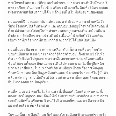
หายใจรดต้นคอ และรู้สึกแน่นที่หน้าอกมากๆ พวกเขาเดินไปถึงทาง 3
แพร่ง ปรึกษากันว่าจะเลี้ยวซ้ายหรือขวาดี และเริ่มนับเพื่อให้ตรวจสอบ
เพื่อนว่าครบหรือเปล่า นับได้ 9 แล้วเงียบไป ไม่มีเสียงขานของบอย
ตอนแรกก็นึกว่าบอยแกล้ง แต่พอมองหาไม่เจอ พวกเขาส่วนหนึ่งจึง
รีบวิ่งย้อนกลับไปเส้นทางเดิม และพบบอยนอนอยู่ข้างทางในลักษณะที่
ตั้งแต่ส่วนเอวลงไปอยู่ในป่า ส่วนท่อนบนอยู่บนทางเดิน เหมือนมีคน
กำลัง ลากโดยดึงขาเขาเข้าไปในป่า เพื่อนๆก็ช่วยกันดึงไว้ และร้อง
เรียกพวกที่เหลือ พวกที่ตามมาก็วิ่งเตะรากไม้ได้แผลไปคนนึง
ตอนนั้นบอยมีอาการกระตุก ตาเหลือก ตัวแข็ง พวกเพื่อนๆ ก็ตกใจ
ช่วยกันบีบนวด แขน-ขา เขาต่างก็รู้สึกว่าตัวบอยแข็งมาก แข็งไปทั้ง
ตัวเลย บีบไม่ลงไม่ยุบเลย พวกเขาจึงพยายามหามบอยโดยคนหนึ่ง
ซ้อนใต้แขนทั้งสอง อีกคนยกขา เดินไป ตอนแรกยกไม่ขึ้นรู้สึกหนัก
มาก พอยกขึ้นและในระหว่างที่เดิน คนที่อยู่หน้าสุด ร้องว่าเห็นงูอยู่
ข้างหน้า ทุกคนเห็นเป็นงูเหมือนกันหมด 9 คนยกเว้น บอย ที่ไม่รู้สึกตัว
แล้ว แต่จากงูกลายเป็นกิ่งไม้ไปต่อหน้าพวกเขานั้นแหละ โดยพวกเขา
ยืนยันว่าตอนแรกเป็นงูจริงๆ
คนที่หามบอย 2 คนเริ่มไม่ใหวแล้ว ทั้งที่บอยตัวนิดเดียว คนหามทั้ง
สองคนตัวใหญ่กว่าเยอะ ต้องให้เพื่อนมาช่วยกันหามอีกคน เขาบอกว่า
บอยตัวหนักขึ้น ครับหาม 3 คนก็ไม่ไหวบอยก็หล่นลงมา มีอาการชัก
อย่างน่ากลัว ตาก็เหลือกด้วย
ในขณะนั้นเองเพื่อนอีกคน ก็เห็นแสงไฟ เคลื่อนเข้ามาและปรากฎว่า