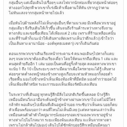
กลุ่มอื่นๆ แต่เมื่อเดินไปเรื่อยๆ แสงไฟจากนักท่องเที่ยวกลุ่มหน้าค่อยๆ
ห่างออกไปทุกที พวกเขาก็เร่งฝีเท้าเพื่อตามให้ทัน ปรากฎว่าตาม
ไม่ทันแสงจากกลุ่มหน้าหายไปแล้ว
เมื่อหันไปด้านหลังก็ไม่เห็นกลุ่มอื่นๆ ที่ตามมาเลย มีเหลือพวกเขาอยู่
กลุ่มเดียว จึงรีบเดินให้เร็วขึ้น เดินจนถึงร้านค้าระหว่างทางจึงถาม
ทางกลับ และขอซื้อเทียน ได้เพียงแค่ 2 เล่ม เพราะที่ร้านเหลือแค่นั้น
และที่ร้านค้าก็แนะนำให้เดินทางลัดเพราะเห็นว่าดึกแล้ว (เข้าใจว่า
เป็นเส้นทาง ผานาน้อย - องค์พุทธเมตตา) เขาก็เดินกันต่อ
ตอนแรกพวกเขาเดินเรียงหน้ากระดาน 4 คน พอเดินๆไปทางก็แคบ
ลงๆ จนพวกเขาต้องเดินเรียงเดี่ยว โดยให้คนแรกถือเทียน 1 เล่ม และ
คนสุดท้ายถืออีก 1 เล่ม บอยเป็นคนที่อยู่รั้งท้ายสุด ตลอดทางพวกเขา
จะนับ 1 ถึง 10 เป็นระยะๆ เพราะมืดมากเผื่อใครหายจะได้รู้ เส้นทาง
ค่อยๆลาดต่ำลงหญ้าสองข้างทางสูงเกือบจะท่วมหัวหมอกก็ลอยต่ำ
เรียดพื้น มองไปข้างหน้าเห็นเพียงท้องฟ้าที่มืดมิด มองต่ำกว่ายอดไม้
เห็นเพียงสีดำสนิท ระยะการมองเห็นเพียงรัศมีแสงเทียน
ในระหว่างที่เดินอยู่ ทุกคนรู้สึกมีสิ่งไม่ปกติเกิดขึ้นตลอด บ้างรู้สึก
เหมือนมีคนวิ่งเอามือระต้นหญ้าข้างทางผ่านพวกเขาไป แต่ไม่มีใคร
กล้าทัก พอเดินๆไปเพื่อนที่เดินอยู่หน้าบอย กระซิบว่าเห็นคน บอยก็ตบ
หัวเพื่อนพร้อมบอกว่า คนที่ไหนไม่เห็นมีเลย (แต่หลายคนเล่าว่าเห็น
เหมือนคนตัวดำตัวใหญ่มากๆนั่งยองๆกอดเข่ามองพวกเขาอยู่ข้าง
ทางห่างไปไม่ไกลมาก ระยะเพียงพ้นแสงเทียน จะเห็นจากหางตา
เพราะไม่กล้าหันไปมอง) เดินไปได้ซักพักบอยรู้สึกเหมือนมีคนมา